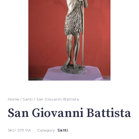
Home
/
Santi
/ San Giovanni Battista
San Giovanni Battista
SKU:
579 PA
Category:
Santi