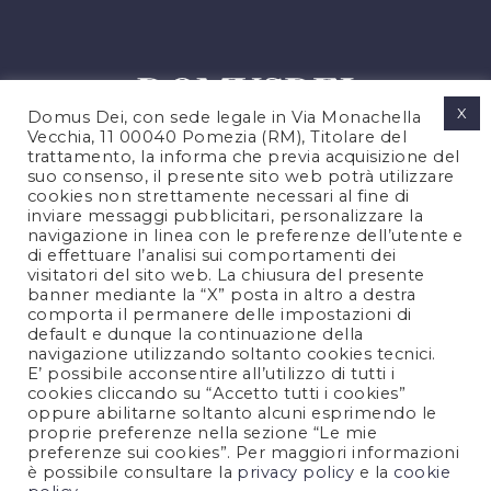
X
Domus Dei, con sede legale in Via Monachella
Vecchia, 11 00040 Pomezia (RM), Titolare del
trattamento, la informa che previa acquisizione del
suo consenso, il presente sito web potrà utilizzare
cookies non strettamente necessari al fine di
PRIVACY POLICY
inviare messaggi pubblicitari, personalizzare la
COOKIES POLICY
navigazione in linea con le preferenze dell’utente e
di effettuare l’analisi sui comportamenti dei
NOTE LEGALI
visitatori del sito web. La chiusura del presente
CONTATTACI
banner mediante la “X” posta in altro a destra
comporta il permanere delle impostazioni di
default e dunque la continuazione della
navigazione utilizzando soltanto cookies tecnici.
FOLLOW US
E’ possibile acconsentire all’utilizzo di tutti i
cookies cliccando su “Accetto tutti i cookies”
oppure abilitarne soltanto alcuni esprimendo le
proprie preferenze nella sezione “Le mie
preferenze sui cookies”. Per maggiori informazioni
è possibile consultare la
privacy policy
e la
cookie