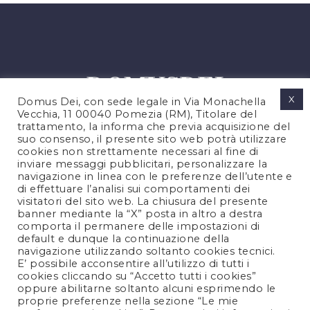
X
Domus Dei, con sede legale in Via Monachella
Vecchia, 11 00040 Pomezia (RM), Titolare del
trattamento, la informa che previa acquisizione del
suo consenso, il presente sito web potrà utilizzare
cookies non strettamente necessari al fine di
PRIVACY POLICY
inviare messaggi pubblicitari, personalizzare la
COOKIES POLICY
navigazione in linea con le preferenze dell’utente e
di effettuare l’analisi sui comportamenti dei
NOTE LEGALI
visitatori del sito web. La chiusura del presente
CONTATTACI
banner mediante la “X” posta in altro a destra
comporta il permanere delle impostazioni di
default e dunque la continuazione della
navigazione utilizzando soltanto cookies tecnici.
FOLLOW US
E’ possibile acconsentire all’utilizzo di tutti i
cookies cliccando su “Accetto tutti i cookies”
oppure abilitarne soltanto alcuni esprimendo le
proprie preferenze nella sezione “Le mie