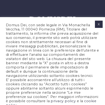
X
Domus Dei, con sede legale in Via Monachella
Vecchia, 11 00040 Pomezia (RM), Titolare del
trattamento, la informa che previa acquisizione del
suo consenso, il presente sito web potrà utilizzare
cookies non strettamente necessari al fine di
PRIVACY POLICY
inviare messaggi pubblicitari, personalizzare la
COOKIES POLICY
navigazione in linea con le preferenze dell’utente e
di effettuare l’analisi sui comportamenti dei
NOTE LEGALI
visitatori del sito web. La chiusura del presente
CONTATTACI
banner mediante la “X” posta in altro a destra
comporta il permanere delle impostazioni di
default e dunque la continuazione della
navigazione utilizzando soltanto cookies tecnici.
FOLLOW US
E’ possibile acconsentire all’utilizzo di tutti i
cookies cliccando su “Accetto tutti i cookies”
oppure abilitarne soltanto alcuni esprimendo le
proprie preferenze nella sezione “Le mie
preferenze sui cookies”. Per maggiori informazioni
è possibile consultare la
privacy policy
e la
cookie