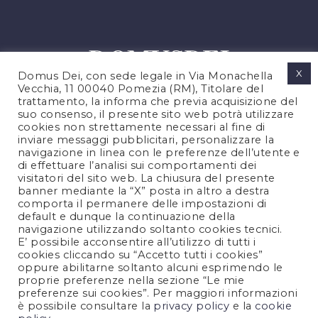
X
Domus Dei, con sede legale in Via Monachella
Vecchia, 11 00040 Pomezia (RM), Titolare del
trattamento, la informa che previa acquisizione del
suo consenso, il presente sito web potrà utilizzare
cookies non strettamente necessari al fine di
PRIVACY POLICY
inviare messaggi pubblicitari, personalizzare la
COOKIES POLICY
navigazione in linea con le preferenze dell’utente e
di effettuare l’analisi sui comportamenti dei
NOTE LEGALI
visitatori del sito web. La chiusura del presente
CONTATTACI
banner mediante la “X” posta in altro a destra
comporta il permanere delle impostazioni di
default e dunque la continuazione della
navigazione utilizzando soltanto cookies tecnici.
FOLLOW US
E’ possibile acconsentire all’utilizzo di tutti i
cookies cliccando su “Accetto tutti i cookies”
oppure abilitarne soltanto alcuni esprimendo le
proprie preferenze nella sezione “Le mie
preferenze sui cookies”. Per maggiori informazioni
è possibile consultare la
privacy policy
e la
cookie