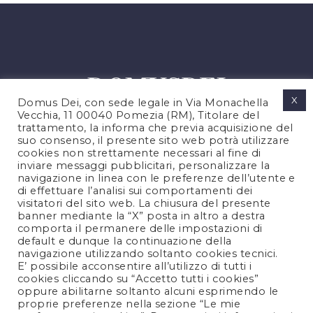
X
Domus Dei, con sede legale in Via Monachella
Vecchia, 11 00040 Pomezia (RM), Titolare del
trattamento, la informa che previa acquisizione del
suo consenso, il presente sito web potrà utilizzare
cookies non strettamente necessari al fine di
PRIVACY POLICY
inviare messaggi pubblicitari, personalizzare la
COOKIES POLICY
navigazione in linea con le preferenze dell’utente e
di effettuare l’analisi sui comportamenti dei
NOTE LEGALI
visitatori del sito web. La chiusura del presente
CONTATTACI
banner mediante la “X” posta in altro a destra
comporta il permanere delle impostazioni di
default e dunque la continuazione della
navigazione utilizzando soltanto cookies tecnici.
FOLLOW US
E’ possibile acconsentire all’utilizzo di tutti i
cookies cliccando su “Accetto tutti i cookies”
oppure abilitarne soltanto alcuni esprimendo le
proprie preferenze nella sezione “Le mie