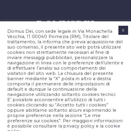
X
Domus Dei, con sede legale in Via Monachella
Vecchia, 11 00040 Pomezia (RM), Titolare del
trattamento, la informa che previa acquisizione del
suo consenso, il presente sito web potrà utilizzare
cookies non strettamente necessari al fine di
PRIVACY POLICY
inviare messaggi pubblicitari, personalizzare la
COOKIES POLICY
navigazione in linea con le preferenze dell’utente e
di effettuare l’analisi sui comportamenti dei
NOTE LEGALI
visitatori del sito web. La chiusura del presente
CONTATTACI
banner mediante la “X” posta in altro a destra
comporta il permanere delle impostazioni di
default e dunque la continuazione della
navigazione utilizzando soltanto cookies tecnici.
FOLLOW US
E’ possibile acconsentire all’utilizzo di tutti i
cookies cliccando su “Accetto tutti i cookies”
oppure abilitarne soltanto alcuni esprimendo le
proprie preferenze nella sezione “Le mie
preferenze sui cookies”. Per maggiori informazioni
è possibile consultare la
privacy policy
e la
cookie