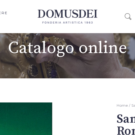
ERE
Catalogo online
Home
/
S
San
Ro