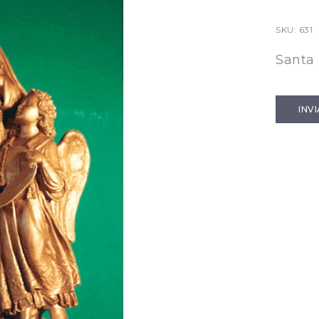
SKU:
631
Santa
INV