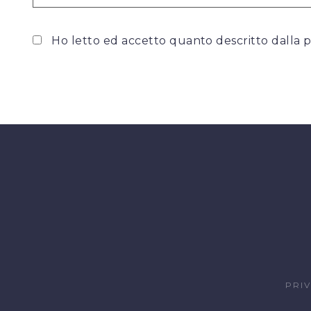
Ho letto ed accetto quanto descritto dalla
p
PRI