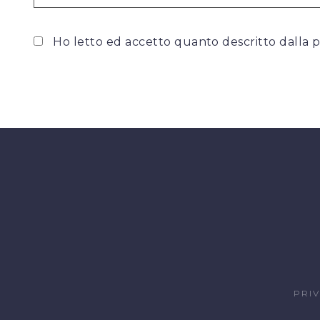
Ho letto ed accetto quanto descritto dalla
p
PRI