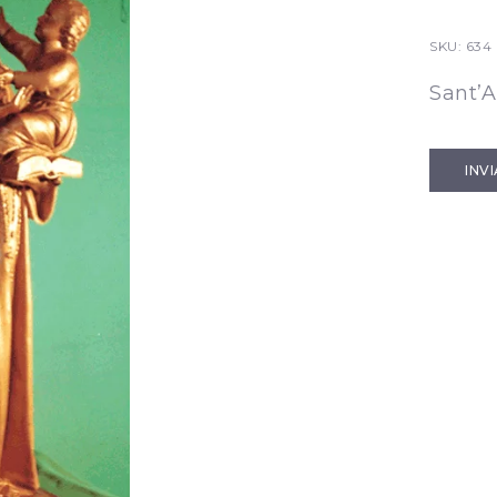
SKU:
634
Sant’
INV