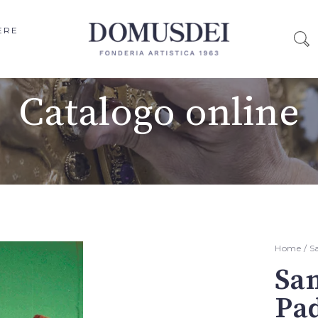
ERE
Catalogo online
Home
/
S
San
Pa