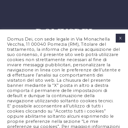
X
Domus Dei, con sede legale in Via Monachella
Vecchia, 11 00040 Pomezia (RM), Titolare del
trattamento, la informa che previa acquisizione del
suo consenso, il presente sito web potrà utilizzare
cookies non strettamente necessari al fine di
PRIVACY POLICY
inviare messaggi pubblicitari, personalizzare la
COOKIES POLICY
navigazione in linea con le preferenze dell’utente e
di effettuare l’analisi sui comportamenti dei
NOTE LEGALI
visitatori del sito web. La chiusura del presente
CONTATTACI
banner mediante la “X” posta in altro a destra
comporta il permanere delle impostazioni di
default e dunque la continuazione della
navigazione utilizzando soltanto cookies tecnici.
FOLLOW US
E’ possibile acconsentire all’utilizzo di tutti i
cookies cliccando su “Accetto tutti i cookies”
oppure abilitarne soltanto alcuni esprimendo le
proprie preferenze nella sezione “Le mie
preferenze sui cookies”. Per maggiori informazioni