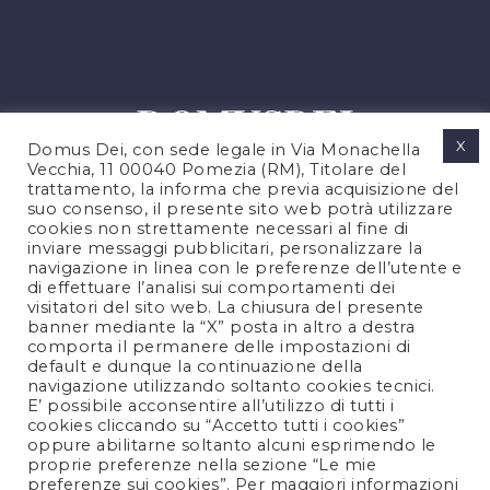
X
Domus Dei, con sede legale in Via Monachella
Vecchia, 11 00040 Pomezia (RM), Titolare del
trattamento, la informa che previa acquisizione del
suo consenso, il presente sito web potrà utilizzare
cookies non strettamente necessari al fine di
PRIVACY POLICY
inviare messaggi pubblicitari, personalizzare la
COOKIES POLICY
navigazione in linea con le preferenze dell’utente e
di effettuare l’analisi sui comportamenti dei
NOTE LEGALI
visitatori del sito web. La chiusura del presente
CONTATTACI
banner mediante la “X” posta in altro a destra
comporta il permanere delle impostazioni di
default e dunque la continuazione della
navigazione utilizzando soltanto cookies tecnici.
FOLLOW US
E’ possibile acconsentire all’utilizzo di tutti i
cookies cliccando su “Accetto tutti i cookies”
oppure abilitarne soltanto alcuni esprimendo le
proprie preferenze nella sezione “Le mie
preferenze sui cookies”. Per maggiori informazioni