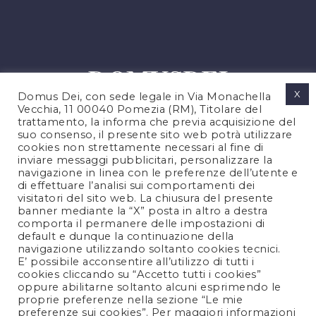
X
Domus Dei, con sede legale in Via Monachella
Vecchia, 11 00040 Pomezia (RM), Titolare del
trattamento, la informa che previa acquisizione del
suo consenso, il presente sito web potrà utilizzare
cookies non strettamente necessari al fine di
PRIVACY POLICY
inviare messaggi pubblicitari, personalizzare la
COOKIES POLICY
navigazione in linea con le preferenze dell’utente e
di effettuare l’analisi sui comportamenti dei
NOTE LEGALI
visitatori del sito web. La chiusura del presente
CONTATTACI
banner mediante la “X” posta in altro a destra
comporta il permanere delle impostazioni di
default e dunque la continuazione della
navigazione utilizzando soltanto cookies tecnici.
FOLLOW US
E’ possibile acconsentire all’utilizzo di tutti i
cookies cliccando su “Accetto tutti i cookies”
oppure abilitarne soltanto alcuni esprimendo le
proprie preferenze nella sezione “Le mie
preferenze sui cookies”. Per maggiori informazioni