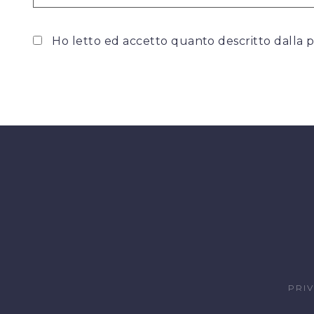
Ho letto ed accetto quanto descritto dalla
p
PRI