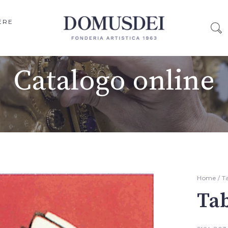
ERE
Catalogo online
Home
/
T
Ta