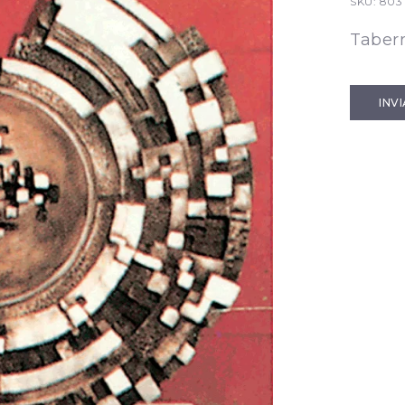
SKU:
803
Taber
INV