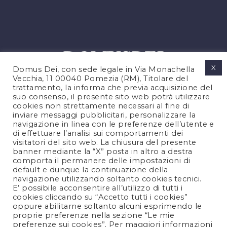
X
Domus Dei, con sede legale in Via Monachella
Vecchia, 11 00040 Pomezia (RM), Titolare del
trattamento, la informa che previa acquisizione del
suo consenso, il presente sito web potrà utilizzare
cookies non strettamente necessari al fine di
PRIVACY POLICY
inviare messaggi pubblicitari, personalizzare la
COOKIES POLICY
navigazione in linea con le preferenze dell’utente e
di effettuare l’analisi sui comportamenti dei
NOTE LEGALI
visitatori del sito web. La chiusura del presente
CONTATTACI
banner mediante la “X” posta in altro a destra
comporta il permanere delle impostazioni di
default e dunque la continuazione della
navigazione utilizzando soltanto cookies tecnici.
FOLLOW US
E’ possibile acconsentire all’utilizzo di tutti i
cookies cliccando su “Accetto tutti i cookies”
oppure abilitarne soltanto alcuni esprimendo le
proprie preferenze nella sezione “Le mie
preferenze sui cookies”. Per maggiori informazioni