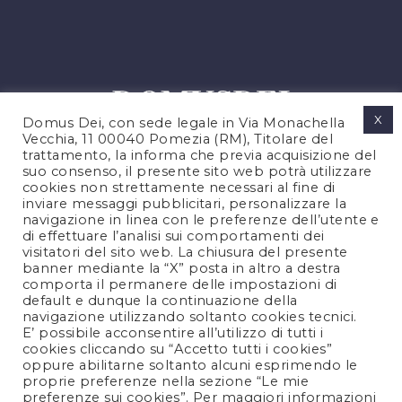
X
Domus Dei, con sede legale in Via Monachella
Vecchia, 11 00040 Pomezia (RM), Titolare del
trattamento, la informa che previa acquisizione del
suo consenso, il presente sito web potrà utilizzare
cookies non strettamente necessari al fine di
PRIVACY POLICY
inviare messaggi pubblicitari, personalizzare la
COOKIES POLICY
navigazione in linea con le preferenze dell’utente e
di effettuare l’analisi sui comportamenti dei
NOTE LEGALI
visitatori del sito web. La chiusura del presente
CONTATTACI
banner mediante la “X” posta in altro a destra
comporta il permanere delle impostazioni di
default e dunque la continuazione della
navigazione utilizzando soltanto cookies tecnici.
FOLLOW US
E’ possibile acconsentire all’utilizzo di tutti i
cookies cliccando su “Accetto tutti i cookies”
oppure abilitarne soltanto alcuni esprimendo le
proprie preferenze nella sezione “Le mie
preferenze sui cookies”. Per maggiori informazioni