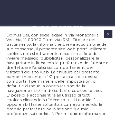
X
Domus Dei, con sede legale in Via Monachella
Vecchia, 11 00040 Pomezia (RM), Titolare del
trattamento, la informa che previa acquisizione del
suo consenso, il presente sito web potrà utilizzare
cookies non strettamente necessari al fine di
PRIVACY POLICY
inviare messaggi pubblicitari, personalizzare la
COOKIES POLICY
navigazione in linea con le preferenze dell’utente e
di effettuare l’analisi sui comportamenti dei
NOTE LEGALI
visitatori del sito web. La chiusura del presente
CONTATTACI
banner mediante la “X” posta in altro a destra
comporta il permanere delle impostazioni di
default e dunque la continuazione della
navigazione utilizzando soltanto cookies tecnici.
FOLLOW US
E’ possibile acconsentire all’utilizzo di tutti i
cookies cliccando su “Accetto tutti i cookies”
oppure abilitarne soltanto alcuni esprimendo le
proprie preferenze nella sezione “Le mie
preferenze sui cookies”. Per maggiori informazioni