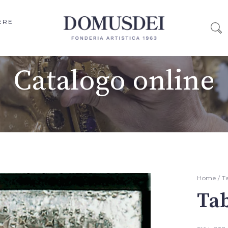
ERE
Catalogo online
Home
/
T
Ta