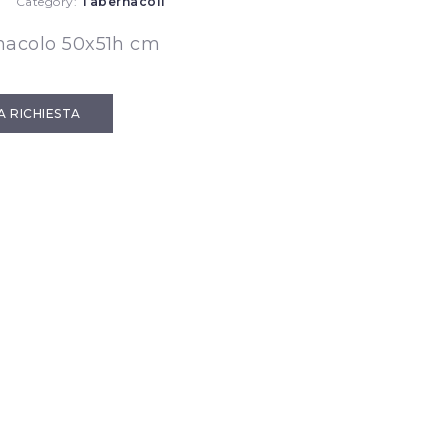
Category:
Tabernacoli
nacolo 50x51h cm
IA RICHIESTA