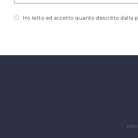
Ho letto ed accetto quanto descritto dalla
p
PRI