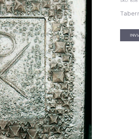
SKU:
838
Taber
INV