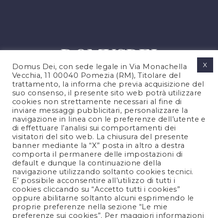
X
Domus Dei, con sede legale in Via Monachella
Vecchia, 11 00040 Pomezia (RM), Titolare del
trattamento, la informa che previa acquisizione del
suo consenso, il presente sito web potrà utilizzare
cookies non strettamente necessari al fine di
PRIVACY POLICY
inviare messaggi pubblicitari, personalizzare la
COOKIES POLICY
navigazione in linea con le preferenze dell’utente e
di effettuare l’analisi sui comportamenti dei
NOTE LEGALI
visitatori del sito web. La chiusura del presente
CONTATTACI
banner mediante la “X” posta in altro a destra
comporta il permanere delle impostazioni di
default e dunque la continuazione della
navigazione utilizzando soltanto cookies tecnici.
FOLLOW US
E’ possibile acconsentire all’utilizzo di tutti i
cookies cliccando su “Accetto tutti i cookies”
oppure abilitarne soltanto alcuni esprimendo le
proprie preferenze nella sezione “Le mie
preferenze sui cookies”. Per maggiori informazioni