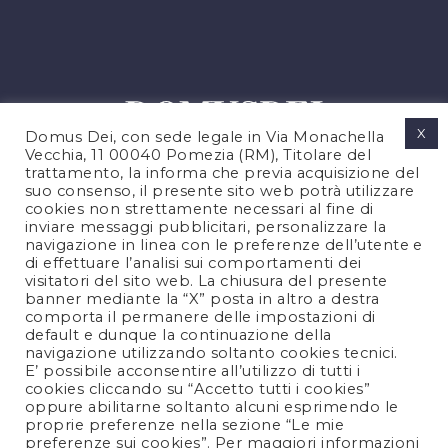
X
Domus Dei, con sede legale in Via Monachella
Vecchia, 11 00040 Pomezia (RM), Titolare del
trattamento, la informa che previa acquisizione del
suo consenso, il presente sito web potrà utilizzare
cookies non strettamente necessari al fine di
PRIVACY POLICY
inviare messaggi pubblicitari, personalizzare la
COOKIES POLICY
navigazione in linea con le preferenze dell’utente e
di effettuare l’analisi sui comportamenti dei
NOTE LEGALI
visitatori del sito web. La chiusura del presente
CONTATTACI
banner mediante la “X” posta in altro a destra
comporta il permanere delle impostazioni di
default e dunque la continuazione della
navigazione utilizzando soltanto cookies tecnici.
FOLLOW US
E’ possibile acconsentire all’utilizzo di tutti i
cookies cliccando su “Accetto tutti i cookies”
oppure abilitarne soltanto alcuni esprimendo le
proprie preferenze nella sezione “Le mie
preferenze sui cookies”. Per maggiori informazioni