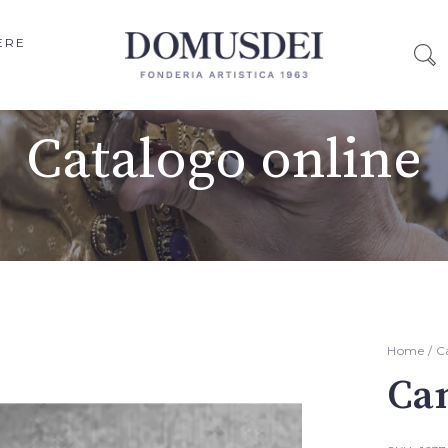
ERE
Catalogo online
Home
/
C
Can