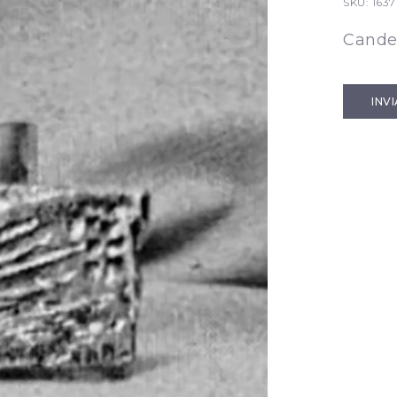
SKU:
1637
Cande
INV