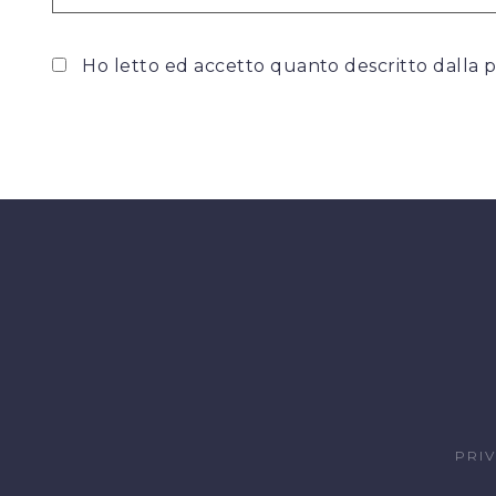
Ho letto ed accetto quanto descritto dalla
p
PRI