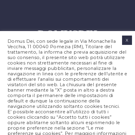
X
Domus Dei, con sede legale in Via Monachella
Vecchia, 11 00040 Pomezia (RM), Titolare del
trattamento, la informa che previa acquisizione del
suo consenso, il presente sito web potrà utilizzare
cookies non strettamente necessari al fine di
PRIVACY POLICY
inviare messaggi pubblicitari, personalizzare la
COOKIES POLICY
navigazione in linea con le preferenze dell’utente e
di effettuare l’analisi sui comportamenti dei
NOTE LEGALI
visitatori del sito web. La chiusura del presente
CONTATTACI
banner mediante la “X” posta in altro a destra
comporta il permanere delle impostazioni di
default e dunque la continuazione della
navigazione utilizzando soltanto cookies tecnici.
FOLLOW US
E’ possibile acconsentire all’utilizzo di tutti i
cookies cliccando su “Accetto tutti i cookies”
oppure abilitarne soltanto alcuni esprimendo le
proprie preferenze nella sezione “Le mie
preferenze sui cookies”. Per maggiori informazioni