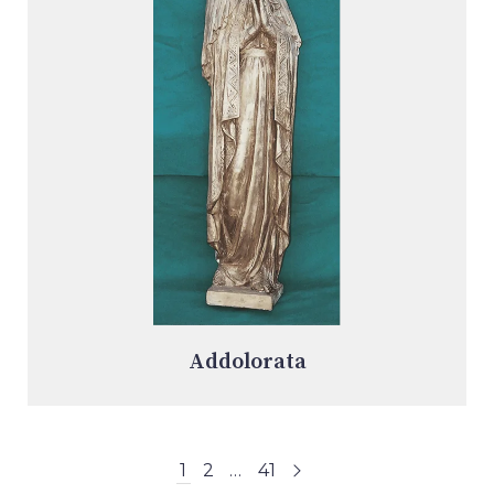
Addolorata
1
2
…
41