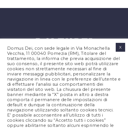
X
Domus Dei, con sede legale in Via Monachella
Vecchia, 11 00040 Pomezia (RM), Titolare del
trattamento, la informa che previa acquisizione del
suo consenso, il presente sito web potrà utilizzare
cookies non strettamente necessari al fine di
PRIVACY POLICY
inviare messaggi pubblicitari, personalizzare la
COOKIES POLICY
navigazione in linea con le preferenze dell’utente e
di effettuare l’analisi sui comportamenti dei
NOTE LEGALI
visitatori del sito web. La chiusura del presente
CONTATTACI
banner mediante la “X” posta in altro a destra
comporta il permanere delle impostazioni di
default e dunque la continuazione della
navigazione utilizzando soltanto cookies tecnici.
FOLLOW US
E’ possibile acconsentire all’utilizzo di tutti i
cookies cliccando su “Accetto tutti i cookies”
oppure abilitarne soltanto alcuni esprimendo le