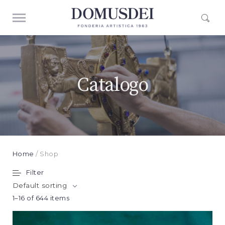
Catalogo
Home
/ Shop
Filter
Default sorting
1–16 of 644 items