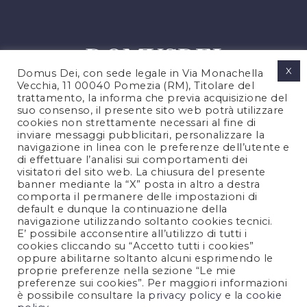
X
Domus Dei, con sede legale in Via Monachella
Vecchia, 11 00040 Pomezia (RM), Titolare del
trattamento, la informa che previa acquisizione del
suo consenso, il presente sito web potrà utilizzare
cookies non strettamente necessari al fine di
PRIVACY POLICY
inviare messaggi pubblicitari, personalizzare la
COOKIES POLICY
navigazione in linea con le preferenze dell’utente e
di effettuare l’analisi sui comportamenti dei
NOTE LEGALI
visitatori del sito web. La chiusura del presente
CONTATTACI
banner mediante la “X” posta in altro a destra
comporta il permanere delle impostazioni di
default e dunque la continuazione della
navigazione utilizzando soltanto cookies tecnici.
FOLLOW US
E’ possibile acconsentire all’utilizzo di tutti i
cookies cliccando su “Accetto tutti i cookies”
oppure abilitarne soltanto alcuni esprimendo le
proprie preferenze nella sezione “Le mie
preferenze sui cookies”. Per maggiori informazioni
è possibile consultare la
privacy policy
e la
cookie