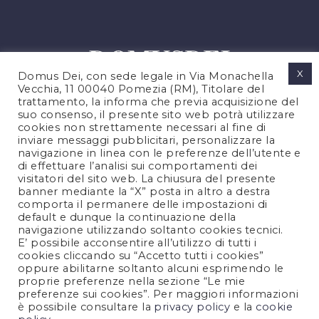
X
Domus Dei, con sede legale in Via Monachella
Vecchia, 11 00040 Pomezia (RM), Titolare del
trattamento, la informa che previa acquisizione del
suo consenso, il presente sito web potrà utilizzare
cookies non strettamente necessari al fine di
PRIVACY POLICY
inviare messaggi pubblicitari, personalizzare la
COOKIES POLICY
navigazione in linea con le preferenze dell’utente e
di effettuare l’analisi sui comportamenti dei
NOTE LEGALI
visitatori del sito web. La chiusura del presente
CONTATTACI
banner mediante la “X” posta in altro a destra
comporta il permanere delle impostazioni di
default e dunque la continuazione della
navigazione utilizzando soltanto cookies tecnici.
FOLLOW US
E’ possibile acconsentire all’utilizzo di tutti i
cookies cliccando su “Accetto tutti i cookies”
oppure abilitarne soltanto alcuni esprimendo le
proprie preferenze nella sezione “Le mie
preferenze sui cookies”. Per maggiori informazioni
è possibile consultare la
privacy policy
e la
cookie