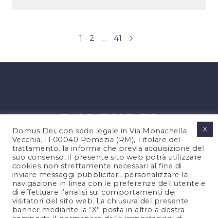
1
2
…
41
X
Domus Dei, con sede legale in Via Monachella
Vecchia, 11 00040 Pomezia (RM), Titolare del
trattamento, la informa che previa acquisizione del
suo consenso, il presente sito web potrà utilizzare
cookies non strettamente necessari al fine di
PRIVACY POLICY
inviare messaggi pubblicitari, personalizzare la
COOKIES POLICY
navigazione in linea con le preferenze dell’utente e
di effettuare l’analisi sui comportamenti dei
NOTE LEGALI
visitatori del sito web. La chiusura del presente
CONTATTACI
banner mediante la “X” posta in altro a destra