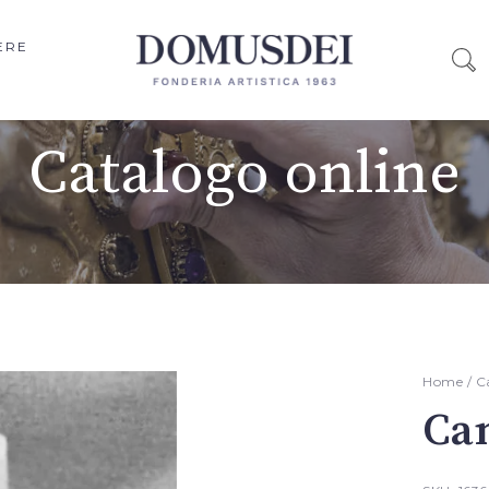
ERE
Catalogo online
Home
/
C
Can