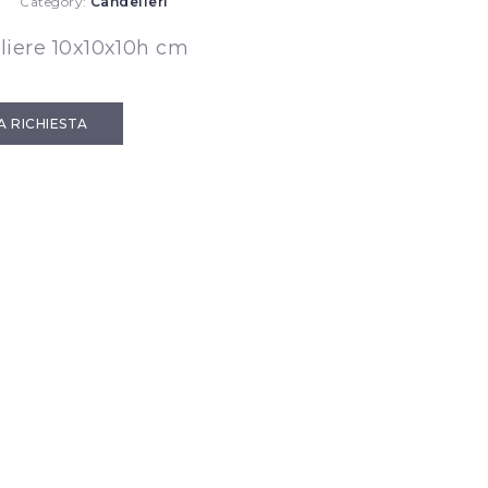
Category:
Candelieri
liere 10x10x10h cm
IA RICHIESTA