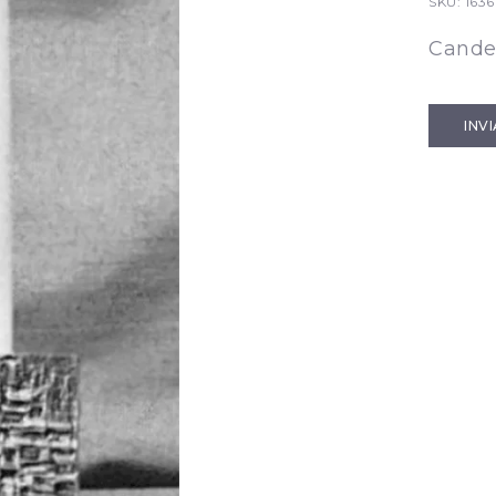
SKU:
1636
Cande
INV