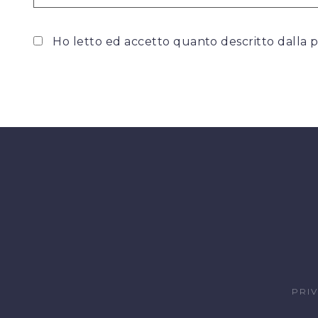
Ho letto ed accetto quanto descritto dalla
p
PRI