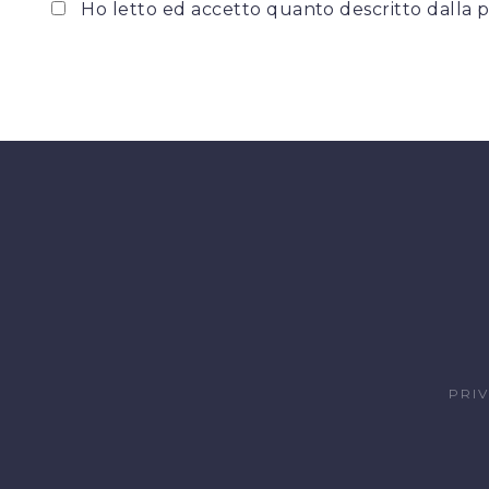
Ho letto ed accetto quanto descritto dalla
p
PRI