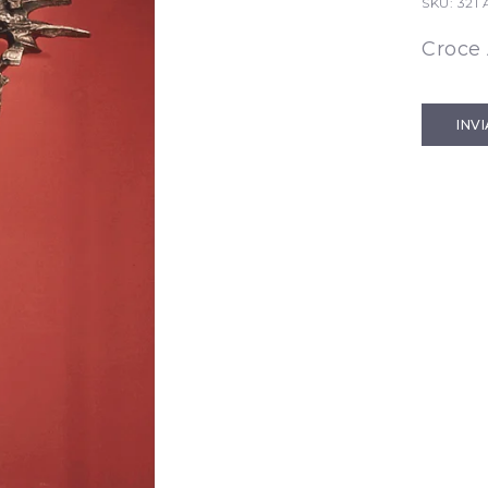
SKU:
321 
Croce 
INV