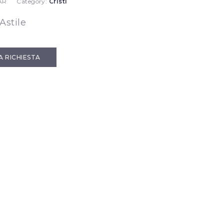
AR
Category:
Cristi
Astile
IA RICHIESTA