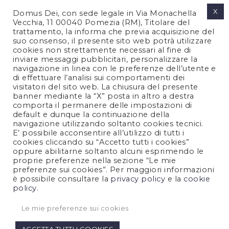
X
Domus Dei, con sede legale in Via Monachella
Vecchia, 11 00040 Pomezia (RM), Titolare del
trattamento, la informa che previa acquisizione del
suo consenso, il presente sito web potrà utilizzare
cookies non strettamente necessari al fine di
PRIVACY POLICY
inviare messaggi pubblicitari, personalizzare la
COOKIES POLICY
navigazione in linea con le preferenze dell’utente e
di effettuare l’analisi sui comportamenti dei
NOTE LEGALI
visitatori del sito web. La chiusura del presente
CONTATTACI
banner mediante la “X” posta in altro a destra
comporta il permanere delle impostazioni di
default e dunque la continuazione della
navigazione utilizzando soltanto cookies tecnici.
FOLLOW US
E’ possibile acconsentire all’utilizzo di tutti i
cookies cliccando su “Accetto tutti i cookies”
oppure abilitarne soltanto alcuni esprimendo le
proprie preferenze nella sezione “Le mie
preferenze sui cookies”. Per maggiori informazioni
è possibile consultare la
privacy policy
e la
cookie
policy
.
Le mie preferenze sui cookies
Copyright © 2021 All Rights Reserved.