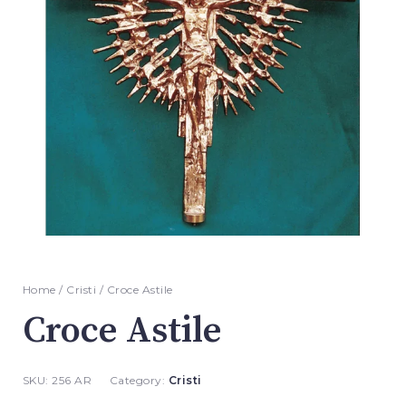
Home
/
Cristi
/ Croce Astile
Croce Astile
SKU:
256 AR
Category:
Cristi