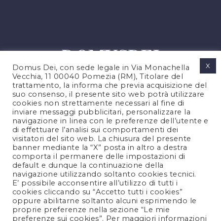
X
Domus Dei, con sede legale in Via Monachella
Vecchia, 11 00040 Pomezia (RM), Titolare del
trattamento, la informa che previa acquisizione del
suo consenso, il presente sito web potrà utilizzare
cookies non strettamente necessari al fine di
PRIVACY POLICY
inviare messaggi pubblicitari, personalizzare la
COOKIES POLICY
navigazione in linea con le preferenze dell’utente e
di effettuare l’analisi sui comportamenti dei
NOTE LEGALI
visitatori del sito web. La chiusura del presente
CONTATTACI
banner mediante la “X” posta in altro a destra
comporta il permanere delle impostazioni di
default e dunque la continuazione della
navigazione utilizzando soltanto cookies tecnici.
FOLLOW US
E’ possibile acconsentire all’utilizzo di tutti i
cookies cliccando su “Accetto tutti i cookies”
oppure abilitarne soltanto alcuni esprimendo le
proprie preferenze nella sezione “Le mie
preferenze sui cookies”. Per maggiori informazioni