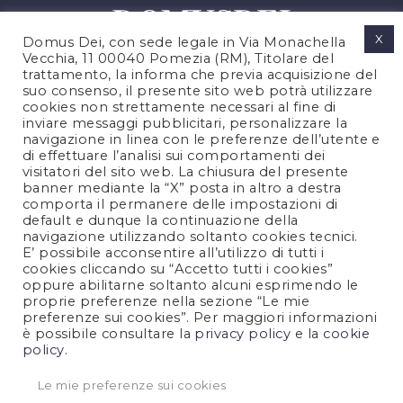
X
Domus Dei, con sede legale in Via Monachella
Vecchia, 11 00040 Pomezia (RM), Titolare del
trattamento, la informa che previa acquisizione del
suo consenso, il presente sito web potrà utilizzare
cookies non strettamente necessari al fine di
PRIVACY POLICY
inviare messaggi pubblicitari, personalizzare la
COOKIES POLICY
navigazione in linea con le preferenze dell’utente e
di effettuare l’analisi sui comportamenti dei
NOTE LEGALI
visitatori del sito web. La chiusura del presente
CONTATTACI
banner mediante la “X” posta in altro a destra
comporta il permanere delle impostazioni di
default e dunque la continuazione della
navigazione utilizzando soltanto cookies tecnici.
FOLLOW US
E’ possibile acconsentire all’utilizzo di tutti i
cookies cliccando su “Accetto tutti i cookies”
oppure abilitarne soltanto alcuni esprimendo le
proprie preferenze nella sezione “Le mie
preferenze sui cookies”. Per maggiori informazioni
è possibile consultare la
privacy policy
e la
cookie
policy
.
Le mie preferenze sui cookies