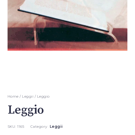
Home
/
Leggii
/ Leggio
Leggio
SKU:
1165
Category:
Leggii