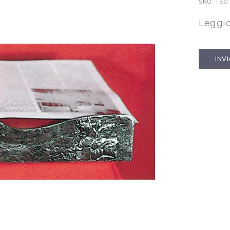
SKU:
1150
Leggi
INV