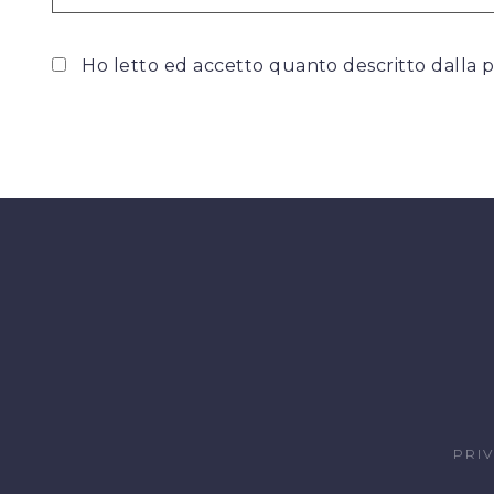
Ho letto ed accetto quanto descritto dalla
p
PRI