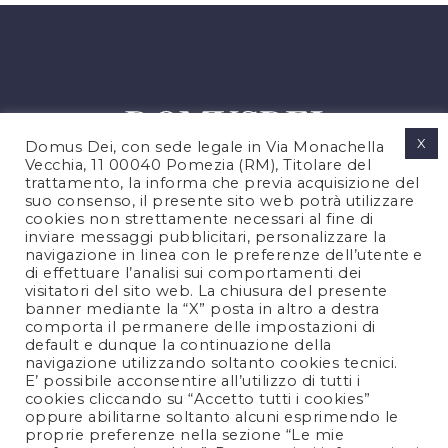
X
Domus Dei, con sede legale in Via Monachella
Vecchia, 11 00040 Pomezia (RM), Titolare del
trattamento, la informa che previa acquisizione del
suo consenso, il presente sito web potrà utilizzare
cookies non strettamente necessari al fine di
PRIVACY POLICY
inviare messaggi pubblicitari, personalizzare la
COOKIES POLICY
navigazione in linea con le preferenze dell’utente e
di effettuare l’analisi sui comportamenti dei
NOTE LEGALI
visitatori del sito web. La chiusura del presente
CONTATTACI
banner mediante la “X” posta in altro a destra
comporta il permanere delle impostazioni di
default e dunque la continuazione della
navigazione utilizzando soltanto cookies tecnici.
FOLLOW US
E’ possibile acconsentire all’utilizzo di tutti i
cookies cliccando su “Accetto tutti i cookies”
oppure abilitarne soltanto alcuni esprimendo le
proprie preferenze nella sezione “Le mie