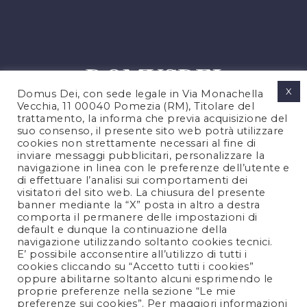
X
Domus Dei, con sede legale in Via Monachella
Vecchia, 11 00040 Pomezia (RM), Titolare del
trattamento, la informa che previa acquisizione del
suo consenso, il presente sito web potrà utilizzare
cookies non strettamente necessari al fine di
PRIVACY POLICY
inviare messaggi pubblicitari, personalizzare la
COOKIES POLICY
navigazione in linea con le preferenze dell’utente e
di effettuare l’analisi sui comportamenti dei
NOTE LEGALI
visitatori del sito web. La chiusura del presente
CONTATTACI
banner mediante la “X” posta in altro a destra
comporta il permanere delle impostazioni di
default e dunque la continuazione della
navigazione utilizzando soltanto cookies tecnici.
FOLLOW US
E’ possibile acconsentire all’utilizzo di tutti i
cookies cliccando su “Accetto tutti i cookies”
oppure abilitarne soltanto alcuni esprimendo le
proprie preferenze nella sezione “Le mie
preferenze sui cookies”. Per maggiori informazioni