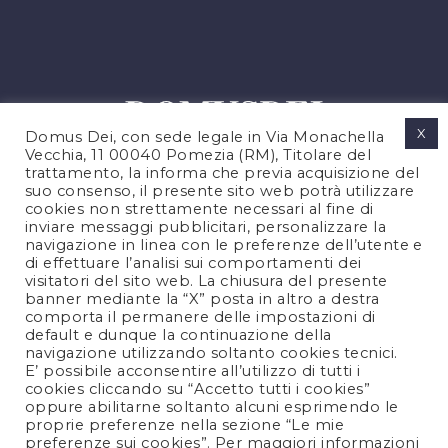
X
Domus Dei, con sede legale in Via Monachella
Vecchia, 11 00040 Pomezia (RM), Titolare del
trattamento, la informa che previa acquisizione del
suo consenso, il presente sito web potrà utilizzare
cookies non strettamente necessari al fine di
PRIVACY POLICY
inviare messaggi pubblicitari, personalizzare la
COOKIES POLICY
navigazione in linea con le preferenze dell’utente e
di effettuare l’analisi sui comportamenti dei
NOTE LEGALI
visitatori del sito web. La chiusura del presente
CONTATTACI
banner mediante la “X” posta in altro a destra
comporta il permanere delle impostazioni di
default e dunque la continuazione della
navigazione utilizzando soltanto cookies tecnici.
FOLLOW US
E’ possibile acconsentire all’utilizzo di tutti i
cookies cliccando su “Accetto tutti i cookies”
oppure abilitarne soltanto alcuni esprimendo le
proprie preferenze nella sezione “Le mie
preferenze sui cookies”. Per maggiori informazioni