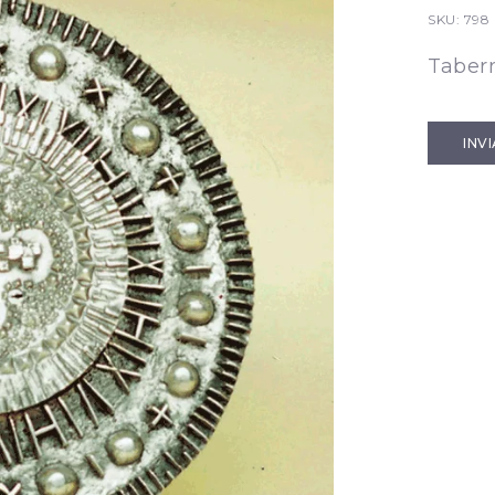
SKU:
798
Taber
INV