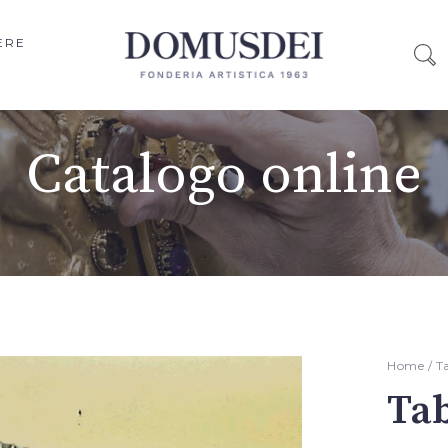
ERE
Catalogo online
Home
/
T
Ta