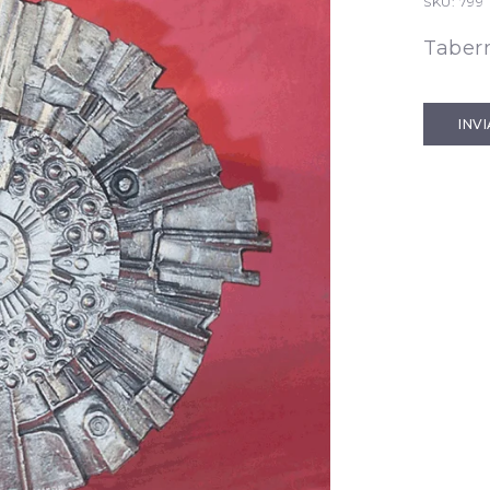
SKU:
799
Taber
INV