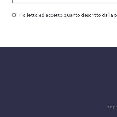
Ho letto ed accetto quanto descritto dalla
p
PRI