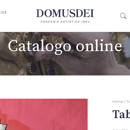
ERE
Catalogo online
Home
/
T
Ta