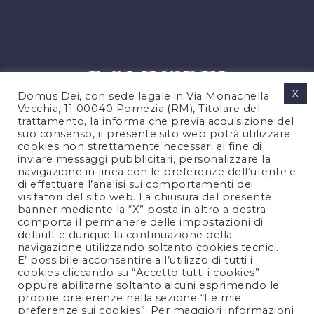
X
Domus Dei, con sede legale in Via Monachella
Vecchia, 11 00040 Pomezia (RM), Titolare del
trattamento, la informa che previa acquisizione del
suo consenso, il presente sito web potrà utilizzare
cookies non strettamente necessari al fine di
PRIVACY POLICY
inviare messaggi pubblicitari, personalizzare la
COOKIES POLICY
navigazione in linea con le preferenze dell’utente e
di effettuare l’analisi sui comportamenti dei
NOTE LEGALI
visitatori del sito web. La chiusura del presente
CONTATTACI
banner mediante la “X” posta in altro a destra
comporta il permanere delle impostazioni di
default e dunque la continuazione della
navigazione utilizzando soltanto cookies tecnici.
FOLLOW US
E’ possibile acconsentire all’utilizzo di tutti i
cookies cliccando su “Accetto tutti i cookies”
oppure abilitarne soltanto alcuni esprimendo le
proprie preferenze nella sezione “Le mie
preferenze sui cookies”. Per maggiori informazioni