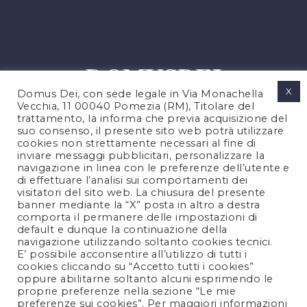
X
Domus Dei, con sede legale in Via Monachella
Vecchia, 11 00040 Pomezia (RM), Titolare del
trattamento, la informa che previa acquisizione del
suo consenso, il presente sito web potrà utilizzare
cookies non strettamente necessari al fine di
PRIVACY POLICY
inviare messaggi pubblicitari, personalizzare la
COOKIES POLICY
navigazione in linea con le preferenze dell’utente e
di effettuare l’analisi sui comportamenti dei
NOTE LEGALI
visitatori del sito web. La chiusura del presente
CONTATTACI
banner mediante la “X” posta in altro a destra
comporta il permanere delle impostazioni di
default e dunque la continuazione della
navigazione utilizzando soltanto cookies tecnici.
FOLLOW US
E’ possibile acconsentire all’utilizzo di tutti i
cookies cliccando su “Accetto tutti i cookies”
oppure abilitarne soltanto alcuni esprimendo le
proprie preferenze nella sezione “Le mie
preferenze sui cookies”. Per maggiori informazioni