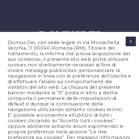
X
Domus Dei, con sede legale in Via Monachella
Vecchia, 11 00040 Pomezia (RM), Titolare del
trattamento, la informa che previa acquisizione del
suo consenso, il presente sito web potrà utilizzare
cookies non strettamente necessari al fine di
PRIVACY POLICY
inviare messaggi pubblicitari, personalizzare la
COOKIES POLICY
navigazione in linea con le preferenze dell’utente e
di effettuare l’analisi sui comportamenti dei
NOTE LEGALI
visitatori del sito web. La chiusura del presente
CONTATTACI
banner mediante la “X” posta in altro a destra
comporta il permanere delle impostazioni di
default e dunque la continuazione della
navigazione utilizzando soltanto cookies tecnici.
FOLLOW US
E’ possibile acconsentire all’utilizzo di tutti i
cookies cliccando su “Accetto tutti i cookies”
oppure abilitarne soltanto alcuni esprimendo le
proprie preferenze nella sezione “Le mie
preferenze sui cookies”. Per maggiori informazioni