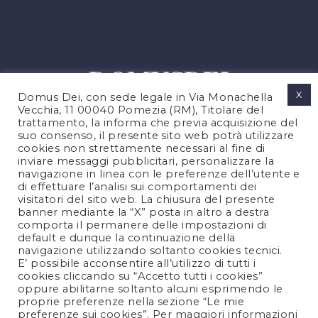
X
Domus Dei, con sede legale in Via Monachella
Vecchia, 11 00040 Pomezia (RM), Titolare del
trattamento, la informa che previa acquisizione del
suo consenso, il presente sito web potrà utilizzare
cookies non strettamente necessari al fine di
PRIVACY POLICY
inviare messaggi pubblicitari, personalizzare la
COOKIES POLICY
navigazione in linea con le preferenze dell’utente e
di effettuare l’analisi sui comportamenti dei
NOTE LEGALI
visitatori del sito web. La chiusura del presente
CONTATTACI
banner mediante la “X” posta in altro a destra
comporta il permanere delle impostazioni di
default e dunque la continuazione della
navigazione utilizzando soltanto cookies tecnici.
FOLLOW US
E’ possibile acconsentire all’utilizzo di tutti i
cookies cliccando su “Accetto tutti i cookies”
oppure abilitarne soltanto alcuni esprimendo le
proprie preferenze nella sezione “Le mie
preferenze sui cookies”. Per maggiori informazioni