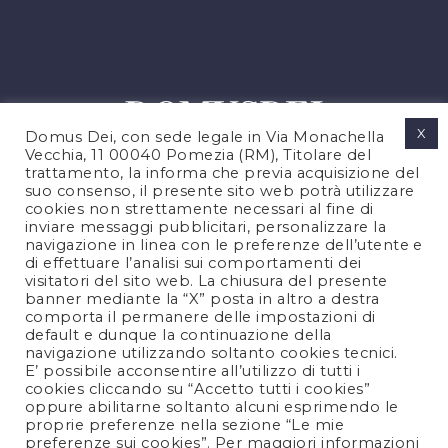
X
Domus Dei, con sede legale in Via Monachella
Vecchia, 11 00040 Pomezia (RM), Titolare del
trattamento, la informa che previa acquisizione del
suo consenso, il presente sito web potrà utilizzare
cookies non strettamente necessari al fine di
PRIVACY POLICY
inviare messaggi pubblicitari, personalizzare la
COOKIES POLICY
navigazione in linea con le preferenze dell’utente e
di effettuare l’analisi sui comportamenti dei
NOTE LEGALI
visitatori del sito web. La chiusura del presente
CONTATTACI
banner mediante la “X” posta in altro a destra
comporta il permanere delle impostazioni di
default e dunque la continuazione della
navigazione utilizzando soltanto cookies tecnici.
FOLLOW US
E’ possibile acconsentire all’utilizzo di tutti i
cookies cliccando su “Accetto tutti i cookies”
oppure abilitarne soltanto alcuni esprimendo le
proprie preferenze nella sezione “Le mie
preferenze sui cookies”. Per maggiori informazioni